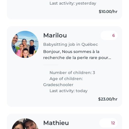
personne..
Last activity: yesterday
$10.00/hr
Marilou
6
Babysitting job in Québec
Bonjour, Nous sommes à la
recherche de la perle rare pour
nous accompagner dans notre
quotidien. Nous sommes deux
Number of children: 3
parents avec un horaire
Age of children:
professionnel chargé qui avons
Gradeschooler
besoin d'un..
Last activity: today
$23.00/hr
Mathieu
12