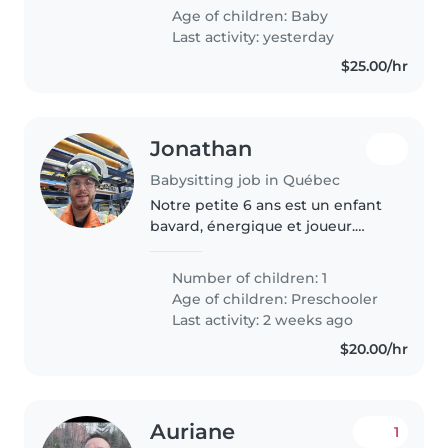
le secteur Saint-Sacrement à la
Age of children:
Baby
recherche d'une personne de
Last activity: yesterday
confiance,..
$25.00/hr
Jonathan
Babysitting job in Québec
Notre petite 6 ans est un enfant
bavard, énergique et joueur.
Nous cherchons une personne
chaleureuse et attentive pour le
Number of children: 1
garder, en français, à la maison.
Age of children:
Preschooler
N'hésitez pas à communiquer..
Last activity: 2 weeks ago
$20.00/hr
Auriane
1