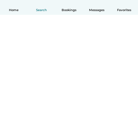
Home
Search
Bookings
Messages
Favorites
English
How it works
Help
Terms & Privacy
Pricing
Company details
Babysits for Work
Community standards
© Babysits B.V.