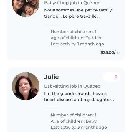
Babysitting job in Québec
Nous sommes une petite family
tranquil. Le père travaille
beaucoup l'été car il gère une
entreprise. La mère a une horaire
Number of children: 1
flexible mais travail souvent de
Age of children:
Toddler
fds.
Last activity: 1 month ago
$25.00/hr
Julie
9
Babysitting job in Québec
I'm the grandma and i have a
heart disease and my daughter
of 16 years old have a baby at
home with us, my daughter just
Number of children: 1
got her tonsils removed and the
Age of children:
Baby
baby is not sleeping all night..
Last activity: 3 months ago