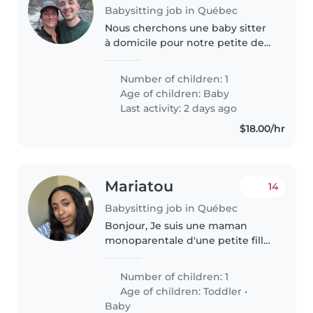
Babysitting job in Québec
Nous cherchons une baby sitter
à domicile pour notre petite de
bientôt deux ans le 4 octobre
2026. Nous souhaitons pouvoir
Number of children: 1
courir le demi marathon et avons
Age of children:
Baby
besoin de quelqu'un de
Last activity: 2 days ago
confiance..
$18.00/hr
Mariatou️
14
Babysitting job in Québec
Bonjour, Je suis une maman
monoparentale d'une petite fille
de 13 mois, bientôt 14 mois. Nous
sommes une petite famille
Number of children: 1
calme, respectueuse et facile à
Age of children:
Toddler
•
vivre. Je recherche une
Baby