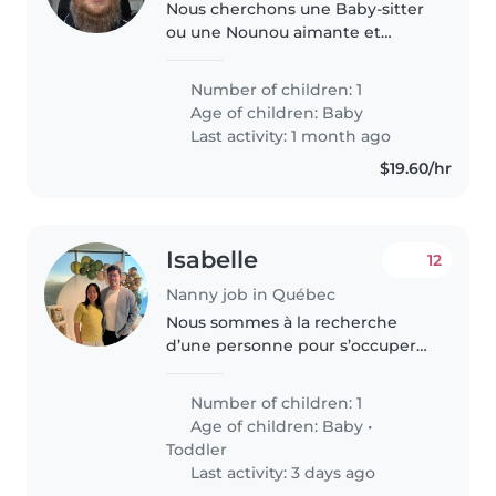
Nous cherchons une Baby-sitter
ou une Nounou aimante et
attentionnée pour notre petit
fille de 2 mois. Nous parlons
Number of children: 1
français et anglais à la maison. La
Age of children:
Baby
garde aura lieu chez nous.
Last activity: 1 month ago
N'hésitez..
$19.60/hr
Isabelle
12
Nanny job in Québec
Nous sommes à la recherche
d’une personne pour s’occuper
de notre bébé de 9 mois. Nous
avons des professions qui nous
Number of children: 1
empêchent de revenir tôt à la
Age of children:
Baby
•
maison. Nous avons donc besoin
Toddler
de..
Last activity: 3 days ago