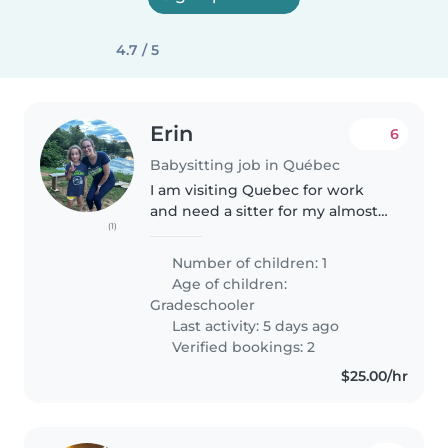
4.7 / 5
Erin
6
Babysitting job in Québec
I am visiting Quebec for work
and need a sitter for my almost
(1)
7-year-old daughter. She is fun,
curious, and easy-going. She will
Number of children: 1
be happy for someone to play
Age of children:
with her and take her..
Gradeschooler
Last activity: 5 days ago
Verified bookings: 2
$25.00/hr