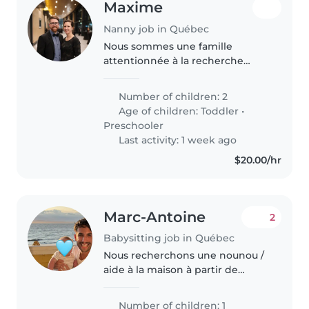
Maxime
Nanny job in Québec
Nous sommes une famille
attentionnée à la recherche
d'une nounou fiable et
bienveillante pour nos deux
Number of children: 2
jeunes enfants (trois ans et un
Age of children:
Toddler
•
an). Le mandat est
Preschooler
principalement quelques soirs..
Last activity: 1 week ago
$20.00/hr
Marc-Antoine
2
Babysitting job in Québec
Nous recherchons une nounou /
aide à la maison à partir de
septembre Bonjour ! Nous
sommes une jeune famille dans
Number of children: 1