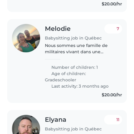
$20.00/hr
Melodie
7
Babysitting job in Québec
Nous sommes une famille de
militaires vivant dans une
maison a st emile avec une
grande cours pour jouer ou
Number of children: 1
manger. Léo est un garçon
Age of children:
énergique qui aime jouer au
Gradeschooler
légos ou avec ses..
Last activity: 3 months ago
$20.00/hr
Elyana
11
Babysitting job in Québec