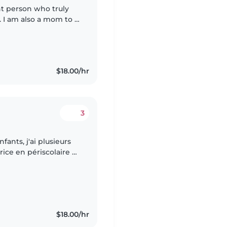
ent person who truly
 I am also a mom to a
l, everyday
$18.00/hr
3
fants, j'ai plusieurs
ice en périscolaire et
), jeune fille au pair..
$18.00/hr