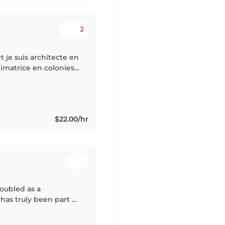
2
animatrice en colonies
oments à jouer, créer
$22.00/hr
doubled as a
 has truly been part of
ng philosophy is