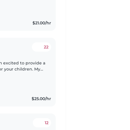
$21.00/hr
22
m excited to provide a
r your children. My
hat I can cater to
$25.00/hr
12