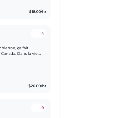
$18.00/hr
4
 Canada. Dans la vie,
is j'ai aussi passé
$20.00/hr
9