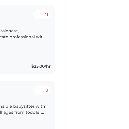
11
are professional with
dren of all ages, from
$25.00/hr
3
nsible babysitter with
ll ages from toddlers