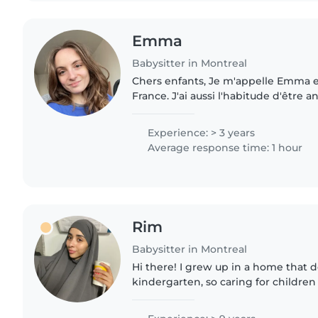
Emma
Babysitter in Montreal
Chers enfants, Je m'appelle Emma et je suis architecte en
France. J'ai aussi l'habitude d'être 
de vacances, où je passe de super m
et m'occuper..
Experience: > 3 years
Average response time: 1 hour
Rim
Babysitter in Montreal
Hi there! I grew up in a home that 
kindergarten, so caring for children
my life for as long as I can caregivi
simple: let kids be..