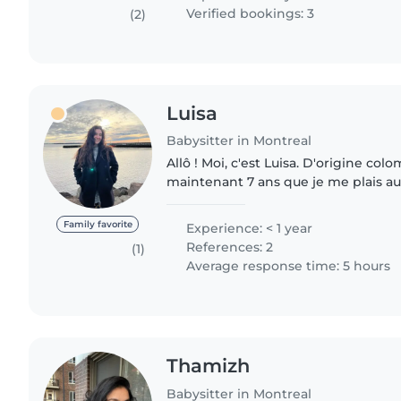
Verified bookings: 3
(2)
Luisa
Babysitter in Montreal
Allô ! Moi, c'est Luisa. D'origine colombienne, ça fait
maintenant 7 ans que je me plais au
je suis chanteuse professionnelle, ma
toute mon..
Family favorite
Experience: < 1 year
References: 2
(1)
Average response time: 5 hours
Thamizh
Babysitter in Montreal