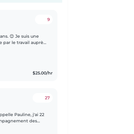
9
ans. 😊 Je suis une
par le travail auprès
périence avec des
$25.00/hr
27
ccompagnement des
ées. Je propose mes