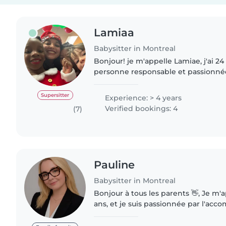
Lamiaa
Babysitter in Montreal
Bonjour! je m'appelle Lamiae, j'ai 24 
personne responsable et passionnée 
des enfants. J'ai plus de 4 ans d'ex
enfants de tous..
Supersitter
Experience: > 4 years
Verified bookings: 4
(7)
Pauline
Babysitter in Montreal
Bonjour à tous les parents 👋, Je m'appelle Pauline, j'ai 22
ans, et je suis passionnée par l'a
enfants depuis de nombreuses ann
services de garde..