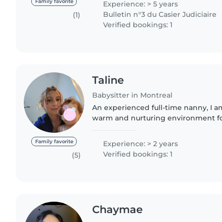
Family favorite
Experience: > 5 years
Bulletin n°3 du Casier Judiciaire
(1)
Verified bookings: 1
Taline
Babysitter in Montreal
An experienced full-time nanny, I a
warm and nurturing environment fo
calm and patient demeanor, ensure t
the unique needs..
Family favorite
Experience: > 2 years
Verified bookings: 1
(5)
Chaymae