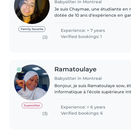
Babysitter in Montreal
Je suis Chaymae, une étudiante en n
dotée de 10 ans d'expérience en ga
passion pour la santé des enfants g
culinaires, et je m'efforce..
Family favorite
Experience: > 7 years
Verified bookings: 1
(2)
Ramatoulaye
Babysitter in Montreal
Bonjour, je suis Ramatoulaye sow, é
informatique à l’école supérieure in
Montréal, je viens d’une famille no
permis d’acquérir de..
Supersitter
Experience: > 6 years
Verified bookings: 6
(3)