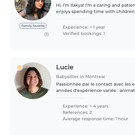
Hi, I’m Ilakya! I’m a caring and pati
enjoys spending time with children.
young child, which has given me rea
experience in looking..
Family favorite
Experience: < 1 year
Verified bookings: 1
(1)
Lucie
Babysitter in Montreal
Passionnée par le contact avec les en
années d'expérience variée : animatr
centre de loisirs (enfants de 3 à 12 ans
Experience: > 4 years
References: 2
Average response time: 1 hour