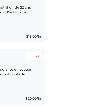
utrition de 22 ans,
rde d'enfants. Ma
uide mes choix
$19.00/hr
22
tudiante en soutien
ternationale de
mbreuse ce qui m’a
$20.00/hr