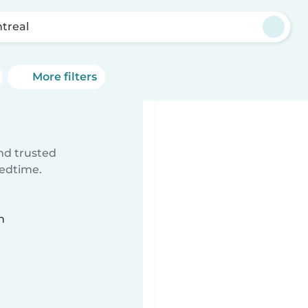
treal
More filters
ind trusted
bedtime.
n