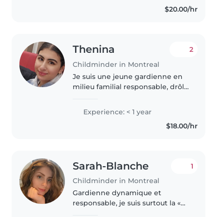
petite sœur et je travaille en
$20.00/hr
garderie également,..
Thenina
2
Childminder in Montreal
Je suis une jeune gardienne en
milieu familial responsable, drôle
et patiente. Actuellement
étudiante en éducation en
Experience: < 1 year
service à l'enfance, je suis
$18.00/hr
passionnée par le travail avec
les..
Sarah-Blanche
1
Childminder in Montreal
Gardienne dynamique et
responsable, je suis surtout la «
super tata » de deux nièces que