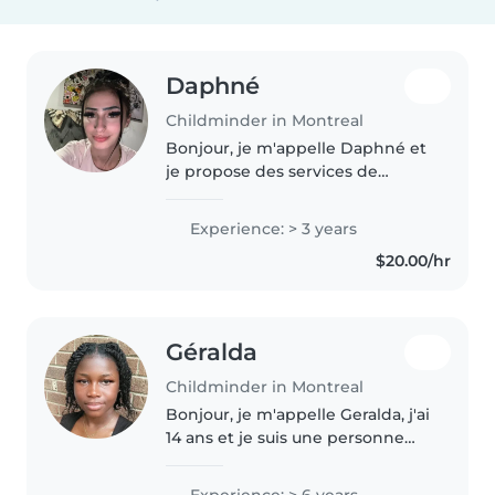
Daphné
Childminder in Montreal
Bonjour, je m'appelle Daphné et
je propose des services de
gardiennage d'enfants. Je suis
une personne responsable,
Experience: > 3 years
patiente, attentionnée et à
$20.00/hr
l'écoute. J'aime passer du temps
avec..
Géralda
Childminder in Montreal
Bonjour, je m'appelle Geralda, j'ai
14 ans et je suis une personne
responsable, patiente et
attentionnée. J'aime beaucoup
Experience: > 6 years