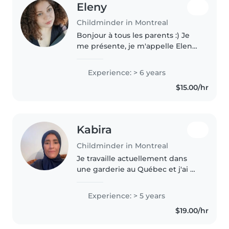
Eleny
Childminder in Montreal
Bonjour à tous les parents :) Je
me présente, je m'appelle Eleny
et j'ai 20 ans. Je suis étudiante en
soins infirmier et je détiens mon
Experience: > 6 years
certificat de RCR. Je me propose
$15.00/hr
pour garder..
Kabira
Childminder in Montreal
Je travaille actuellement dans
une garderie au Québec et j'ai de
l'expérience avec les enfants. Je
suis une personne responsable,
Experience: > 5 years
patiente et attentionnée.
$19.00/hr
Disponible les fins de semaine