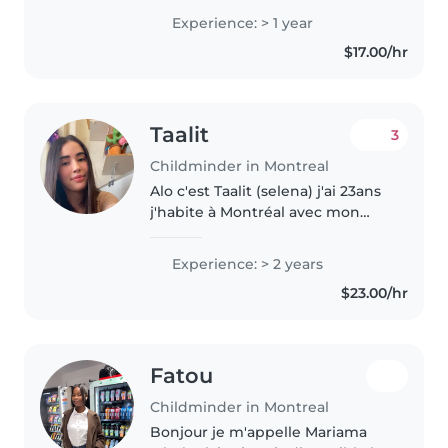
je garde régulièrement ! Entre
Experience: > 1 year
ma certification en premiers
$17.00/hr
soins et mon admission
prochaine..
Taalit
3
Childminder in Montreal
Alo c'est Taalit (selena) j'ai 23ans
j'habite à Montréal avec mon
mari j'ai pas d'enfants encore
mais je travaille avec les enfants
Experience: > 2 years
je suis une educatrice dans une
$23.00/hr
garderie subventionnée..
Fatou
Childminder in Montreal
Bonjour je m'appelle Mariama