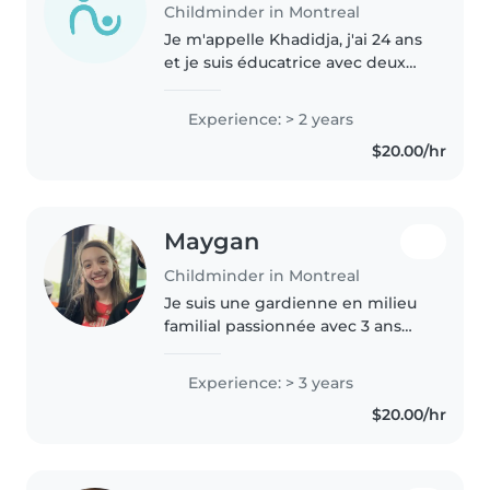
Childminder in Montreal
Je m'appelle Khadidja, j'ai 24 ans
et je suis éducatrice avec deux
ans d'expérience auprès des
enfants. Je suis une personne
Experience: > 2 years
calme, responsable et très
$20.00/hr
douce, qui accorde beaucoup..
Maygan
Childminder in Montreal
Je suis une gardienne en milieu
familial passionnée avec 3 ans
d'expérience auprès des enfants
d'âge préscolaire, scolaire et
Experience: > 3 years
adolescents. Je parle
$20.00/hr
couramment français et anglais...