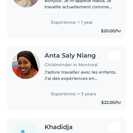
Bonjour, Je m'appelle Nadia. Je
travaille actuellement comme
éducatrice en CPE à Montréal
auprès de jeunes enfants. J'ai de
Experience: < 1 year
l'expérience avec les enfants de
$20.00/hr
différents âges et je suis..
Anta Saly Niang
Childminder in Montreal
J'adore travailler avec les enfants.
J'ai des expériences en
gardiennage, principalement
auprès de bébés et de tout-
Experience: > 3 years
petits. J'ai également de
$22.00/hr
l'expérience avec des enfants
ayant des..
Khadidja