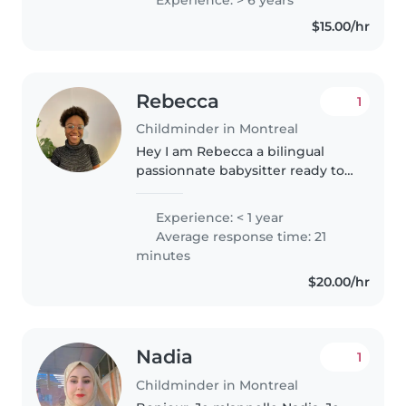
passer du temps avec les
$15.00/hr
enfants, jouer avec eux, les aider..
Rebecca
1
Childminder in Montreal
Hey I am Rebecca a bilingual
passionnate babysitter ready to
take care of your children since
kids and I have a strong
Experience: < 1 year
connection cause I always find a
Average response time: 21
way to make them feel
minutes
comfortable..
$20.00/hr
Nadia
1
Childminder in Montreal