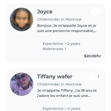
Joyce
Childminder in Montreal
Bonjour, Je m'appelle Joyce et je
suis une personne responsable,
attentionnée et digne de
confiance. J'aime beaucoup
Experience: > 2 years
m'occuper des enfants et créer
References: 1
un environnement sécuritaire,
$20.00/hr
amusant..
Tiffany wafer
1
Childminder in Montreal
Je m'appelle Tiffany , j'ai 18 ans et
j'adore les enfant je suis une
jeune femme organisée et calme
avec un grand sourire, j'ai des
Experience: > 4 years