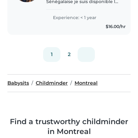
Sénégalaise je suis disponible les
soirs et les week-end toutes la
journée pour garder vos enfants
Experience: < 1 year
ou vous aider à leurs amener au
$16.00/hr
parc si quelqu'un est..
1
2
Babysits
Childminder
Montreal
Find a trustworthy childminder
in Montreal