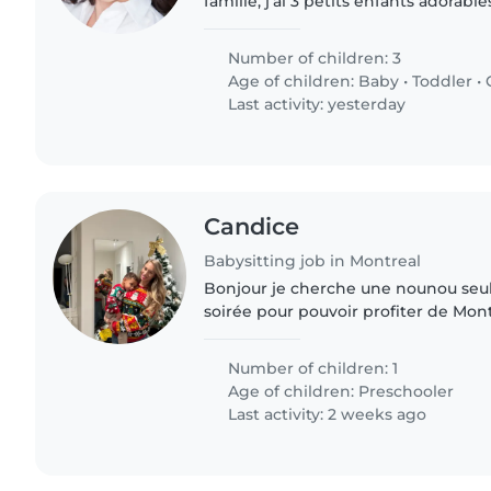
famille, j'ai 3 petits enfants adorable
ans et comme les parents sont débor
d'une aide..
Number of children: 3
Age of children:
Baby
•
Toddler
•
Last activity: yesterday
Candice
Babysitting job in Montreal
Bonjour je cherche une nounou se
soirée pour pouvoir profiter de Mont
Number of children: 1
Age of children:
Preschooler
Last activity: 2 weeks ago