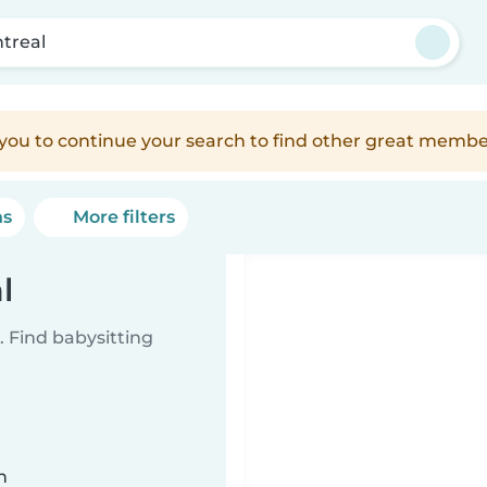
treal
e you to continue your search to find other great membe
ns
More filters
l
 Find babysitting
n