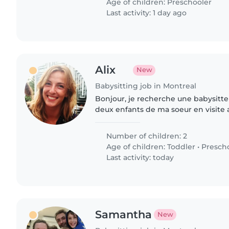
Age of children:
Preschooler
Last activity: 1 day ago
Alix
New
Babysitting job in Montreal
Bonjour, je recherche une babysitter pour garder les
deux enfants de ma soeur en visite
22pm le 03 Aout N'hesitez pas à m'ecrire si cela vous
intéresse !
Number of children: 2
Age of children:
Toddler
•
Presch
Last activity: today
Samantha
New