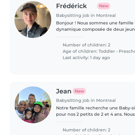
Frédérick
New
Babysitting job in Montreal
Bonjour ! Nous sommes une famille chaleureuse et
dynamique composée de deux jeune
troisième bébé en route !). Mon mari
professeur d'université et,..
Number of children: 2
Age of children:
Toddler
•
Presch
Last activity: 1 day ago
Jean
New
Babysitting job in Montreal
Notre famille recherche une Baby-s
pour nos 2 petits de 2 et 4 ans. N
à Montréal donc c'est une demande 
lorsque nos 2 filles..
Number of children: 2