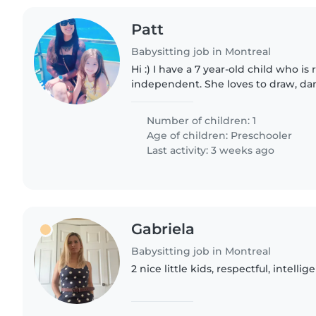
Patt
Babysitting job in Montreal
Hi :) I have a 7 year-old child who is
independent. She loves to draw, dan
am studying a double majoring at U
ocasional extra..
Number of children: 1
Age of children:
Preschooler
Last activity: 3 weeks ago
Gabriela
Babysitting job in Montreal
2 nice little kids, respectful, intell