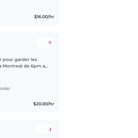
$16.00/hr
4
 a Montreal de 6pm a
ooler
$20.00/hr
3