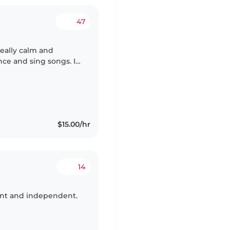
47
 really calm and
ce and sing songs. I
niversity and I need
$15.00/hr
14
igent and independent.