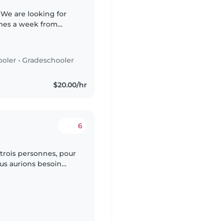
imes a week from
sday and Thursday)
ooler
•
Gradeschooler
$20.00/hr
6
trois personnes, pour
ous aurions besoin
enfant de la garderie