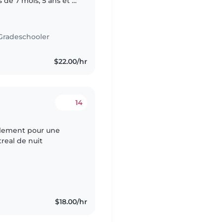
s de 7 mois, 5 ans et 7
dés, ils ont besoin
Gradeschooler
$22.00/hr
14
ulement pour une
real de nuit
$18.00/hr