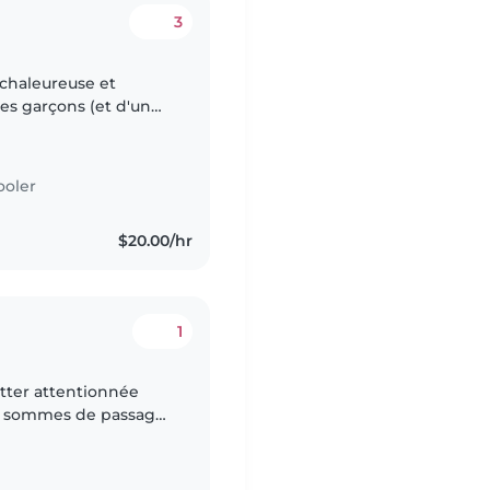
3
s garçons (et d'un
, Français, est
ooler
$20.00/hr
1
itter attentionnée
ous sommes de passage
juste pour ce soir