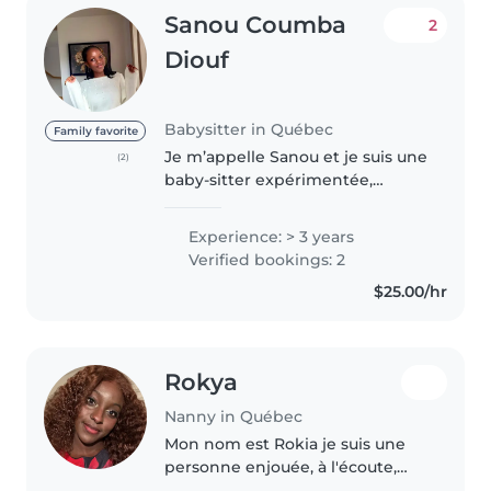
Sanou Coumba
2
Diouf
Babysitter in Québec
Family favorite
Je m’appelle Sanou et je suis une
(2)
baby-sitter expérimentée,
douce, patiente et toujours à
l’écoute des enfants. J’ai eu la
Experience: > 3 years
chance de garder des enfants de
Verified bookings: 2
différents âges, de quelques..
$25.00/hr
Rokya
Nanny in Québec
Mon nom est Rokia je suis une
personne enjouée, à l'écoute,
drôle et surtout responsable. Je