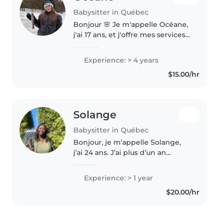
Babysitter in Québec
Bonjour 🌸 Je m'appelle Océane,
j'ai 17 ans, et j'offre mes services
de gardiennage dans le secteur
de Quebec et les environs. J'ai
Experience: > 4 years
de l'expérience avec des enfants
$15.00/hr
de 0-12 mois à..
Solange
Babysitter in Québec
Bonjour, je m’appelle Solange,
j’ai 24 ans. J’ai plus d’un an
d’expérience dans la garde
d’enfants, des tout-petits
Experience: > 1 year
jusqu’aux adolescents. Je parle
$20.00/hr
couramment le français et
j’aime..