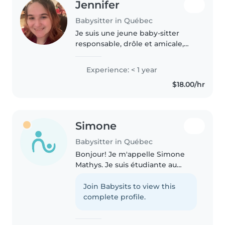
Jennifer
Babysitter in Québec
Je suis une jeune baby-sitter
responsable, drôle et amicale,
toujours prête à s'occuper de vos
enfants avec soin et
Experience: < 1 year
enthousiasme. Bien que je sois
$18.00/hr
nouvelle dans le domaine, je
possède..
Simone
Babysitter in Québec
Bonjour! Je m'appelle Simone
Mathys. Je suis étudiante au
collège maristes de Quebec. J'ai
16 et j'ai de l'expérience dans le
Join Babysits to view this
domaine de gardiennage! Au
complete profile.
plaisir de vous rencontrer!