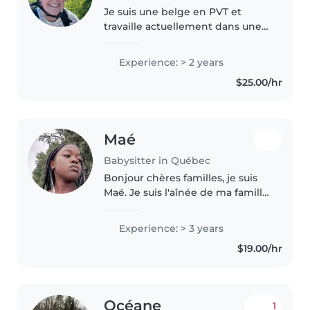
Je suis une belge en PVT et
travaille actuellement dans une
garderie Montessori ici à
Québec. Je suis polyvalente et je
Experience: > 2 years
m'adapte facilement aux
$25.00/hr
besoins. Baby-sitter responsable,
empathique..
Maé
Babysitter in Québec
Bonjour chères familles, je suis
Maé. Je suis l'aînée de ma famille
ce qui fait de moi une personne
capable de babaysitter des
Experience: > 3 years
enfants ainsi que de les aider
$19.00/hr
dans leurs devoirs. J'ai..
Océane
1