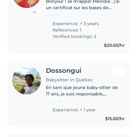
Bonjour ! Je m'appel Melodie , j'ai
un certificat sur les bases de
(1)
l'education à la petite enfance et
ma formation RCR soins aux
Experience: > 3 years
enfants . N'ésiter pas a me
References: 1
contacter ! J'ai toujours..
Verified bookings: 2
$20.00/hr
Dossongui
Babysitter in Québec
En tant que jeune baby-sitter de
17 ans, je suis responsable,
patiente et amicale. Bien que je
n'aie pas d'expérience
Experience: < 1 year
professionnelle, j'adore travailler
$15.00/hr
avec les enfants, en particulier..