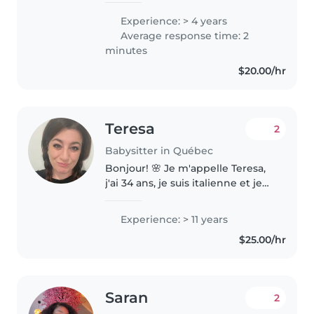
suis flexible dans mes
Experience: > 4 years
disponibilités et beaucoup
Average response time: 2
d'ouverture d'esprit. Au plaisir
minutes
d'échanger..
$20.00/hr
Teresa
2
Babysitter in Québec
Bonjour! 🌸 Je m'appelle Teresa,
j'ai 34 ans, je suis italienne et je
vis et travaille a Québec depuis
deux ans. Je propose un service
Experience: > 11 years
de garde d'enfants la fin de
$25.00/hr
semaine (3 à 4 heures),..
Saran
2