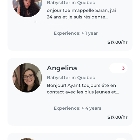
Babysitter in Québec
onjour ! Je m'appelle Saran, j'ai
24 ans et je suis résidente
(1)
permanente au Canada. J'adore
passer du temps avec les enfants
Experience: > 1 year
et contribuer à leur bien-être
$17.00/hr
dans un environnement
sécuritaire,..
Angelina
3
Babysitter in Québec
Bonjour! Ayant toujours été en
contact avec les plus jeunes et
employée en garderie, je me
rend de plus en plus compte du
Experience: > 4 years
manque de ressources pour les
$17.00/hr
parents au niveau des systèmes..