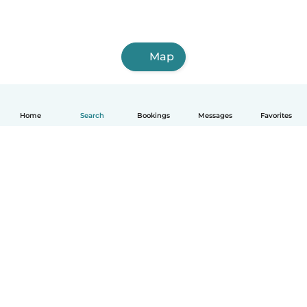
Map
Home
Search
Bookings
Messages
Favorites
English
How it works
Help
Terms & Privacy
Pricing
Company details
Babysits for Work
Community standards