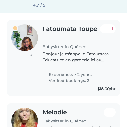
4.7 / 5
Fatoumata Toupe
1
Babysitter in Québec
Bonjour je m'appelle Fatoumata
(2)
Éducatrice en garderie ici au
Québec et depuis plus de 4 ans
dans mon pays d'origine et
Experience: > 2 years
depuis quelques mois je
Verified bookings: 2
m'occupe aussi des enfants à
$18.00/hr
besoins..
Melodie
Babysitter in Québec