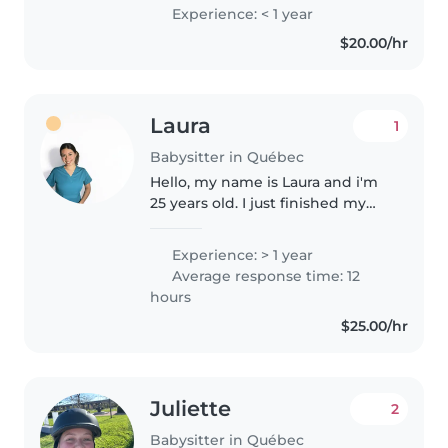
Experience: < 1 year
$20.00/hr
Laura
1
Babysitter in Québec
Hello, my name is Laura and i'm
25 years old. I just finished my
career as a nutritionist in Mexico.
I've been in Quebec for 3
Experience: > 1 year
months with my husband and
Average response time: 12
I'm in process for my
hours
permanent..
$25.00/hr
Juliette
2
Babysitter in Québec