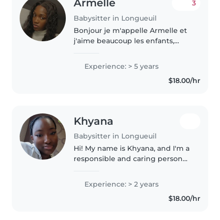
Armelle
3
Babysitter in Longueuil
Bonjour je m'appelle Armelle et
j'aime beaucoup les enfants,
passionné par mon travail depuis
plus de cinq ans je réside à
Experience: > 5 years
Longueuil Québec et j'aimerais
$18.00/hr
beaucoup vous montrer..
Khyana
Babysitter in Longueuil
Hi! My name is Khyana, and I'm a
responsible and caring person
who enjoys spending time with
kids. I have experience looking
Experience: > 2 years
after children and making sure
$18.00/hr
they are safe, happy, and..