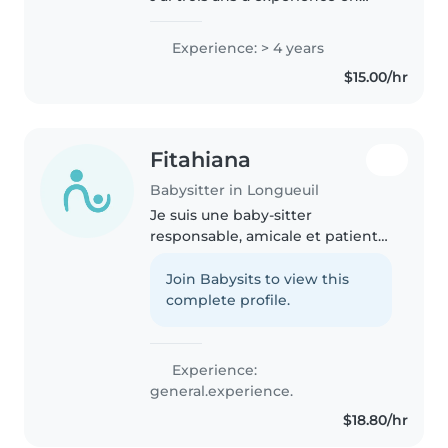
gardiennage, principalement
auprès de bébés et de tout-
Experience: > 4 years
petits. J'ai également de
$15.00/hr
l'expérience avec des enfants
ayant..
Fitahiana
Babysitter in Longueuil
Je suis une baby-sitter
responsable, amicale et patiente,
spécialisée dans la garde
d'enfants d'âge préscolaire. J'ai
Join Babysits to view this
une certification en premiers
complete profile.
soins et j'aime passer du temps..
Experience:
general.experience.
$18.80/hr