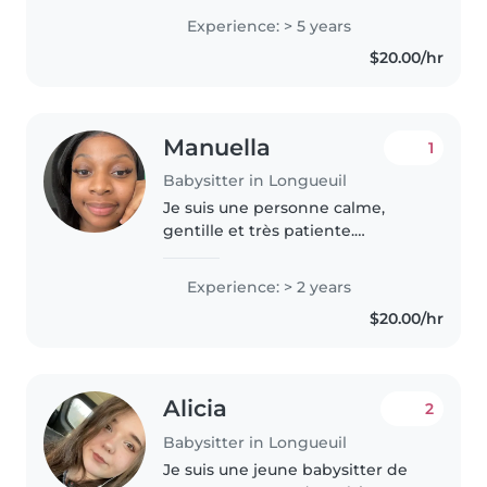
passer du temps avec les enfants
Experience: > 5 years
et jouer avec eux. J'ai de
$20.00/hr
l'expérience avec les..
Manuella
1
Babysitter in Longueuil
Je suis une personne calme,
gentille et très patiente.
D'origine burkinabé.J'aime
beaucoup les enfants et passer
Experience: > 2 years
du temps avec eux me rend
$20.00/hr
heureuse. J'aime les écouter,
jouer avec..
Alicia
2
Babysitter in Longueuil
Je suis une jeune babysitter de