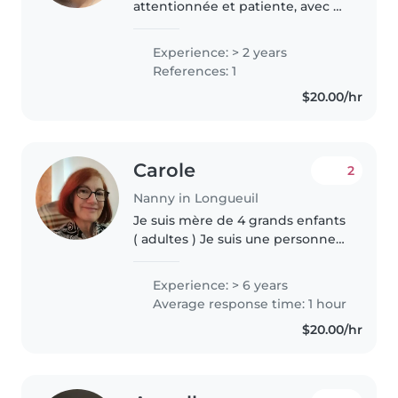
attentionnée et patiente, avec 2
ans d'expérience en garde
d'enfants. J'ai travaillé avec des
Experience: > 2 years
bébés, des tout-petits, des
References: 1
enfants d'âge préscolaire, des..
$20.00/hr
Carole
2
Nanny in Longueuil
Je suis mère de 4 grands enfants
( adultes ) Je suis une personne
attentionnée, patiente, créative,
ponctuelle, sens de
Experience: > 6 years
l'organisation et de l'initiative.
Average response time: 1 hour
J'aime la baignade,..
$20.00/hr