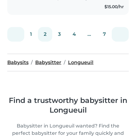
Jacques Rousseau. J'ai eu a
$15.00/hr
garder beaucoup d'enfant avant
et maintenant..
1
2
3
4
...
7
Babysits
Babysitter
Longueuil
Find a trustworthy babysitter in
Longueuil
Babysitter in Longueuil wanted? Find the
perfect babysitter for your family quickly and