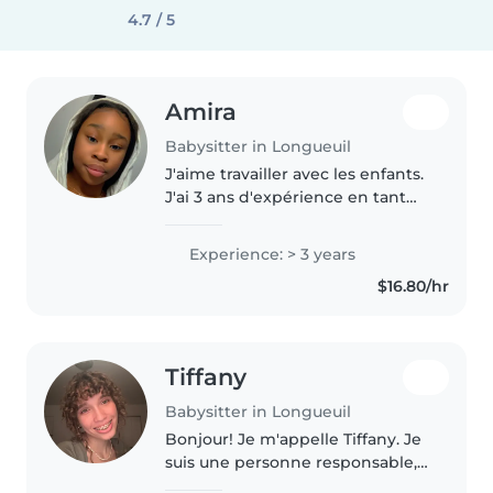
4.7 / 5
Amira
Babysitter in Longueuil
J'aime travailler avec les enfants.
J'ai 3 ans d'expérience en tant
que baby-sitter, principalement
avec des bébés et des tout-
Experience: > 3 years
petits de tous âges. Suis Créatif
$16.80/hr
et patient, j'adore..
Tiffany
Babysitter in Longueuil
Bonjour! Je m'appelle Tiffany. Je
suis une personne responsable,
patiente et très attentive. J'aime