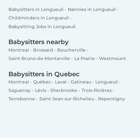
Babysitters in Longueuil
Nannies in Longueuil
Childminders in Longueuil
Babysitting Jobs in Longueuil
Babysitters nearby
Montreal
Brossard
Boucherville
Saint-Bruno-de-Montarville
La Prairie
Westmount
Babysitters in Quebec
Montreal
Québec
Laval
Gatineau
Longueuil
Saguenay
Lévis
Sherbrooke
Trois-Rivières
Terrebonne
Saint-Jean-sur-Richelieu
Repentigny