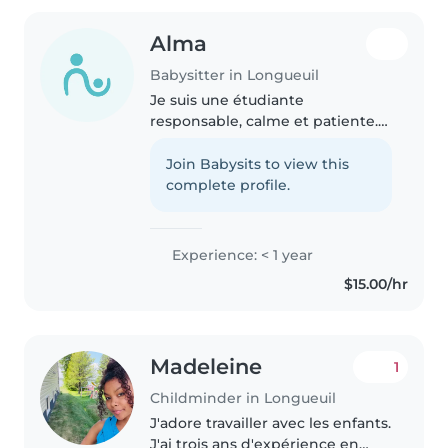
Alma
Babysitter in Longueuil
Je suis une étudiante
responsable, calme et patiente.
J'aime beaucoup les enfants et
j'aime passer du temps avec eux,
Join Babysits to view this
jouer, lire des histoires et les
complete profile.
aider. Même si je débute en
gardiennage,..
Experience: < 1 year
$15.00/hr
Madeleine
1
Childminder in Longueuil
J'adore travailler avec les enfants.
J'ai trois ans d'expérience en