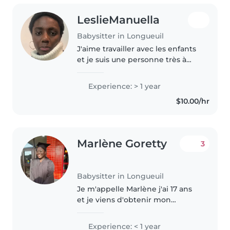
LeslieManuella
Babysitter in Longueuil
J'aime travailler avec les enfants
et je suis une personne très à
l'écoute. Ayant deux petits frères,
j'ai appris à être patiente,
Experience: > 1 year
responsable et attentive à leurs
$10.00/hr
besoins. Je suis..
Marlène Goretty
3
Babysitter in Longueuil
Je m'appelle Marlène j'ai 17 ans
et je viens d'obtenir mon
diplôme d'etude secondaire
(DES) à l'Ecole Secondaire
Experience: < 1 year