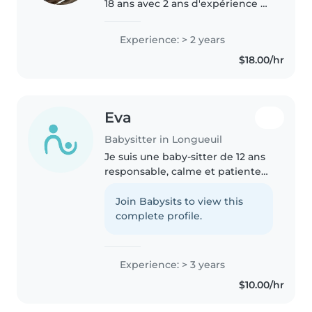
18 ans avec 2 ans d'expérience à
prendre soin d'enfants de tous
âges, des bébés aux enfants
Experience: > 2 years
d'âge scolaire. Je suis
$18.00/hr
responsable, attentionnée et
amicale,..
Eva
Babysitter in Longueuil
Je suis une baby-sitter de 12 ans
responsable, calme et patiente
avec 3 ans d'expérience en
garde d'enfants, spécialisée dans
Join Babysits to view this
les bébés, les tout-petits et les
complete profile.
enfants d'âge préscolaire...
Experience: > 3 years
$10.00/hr