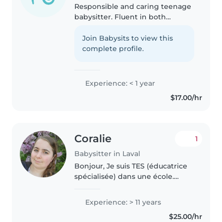
Responsible and caring teenage
babysitter. Fluent in both
English and French. Comfortable
with pets and household chores.
Join Babysits to view this
Committed to providing a safe
complete profile.
and caring environment.
Available..
Experience: < 1 year
$17.00/hr
Coralie
1
Babysitter in Laval
Bonjour, Je suis TES (éducatrice
spécialisée) dans une école.
J'adore les enfants, j'aime jouer
avec eux et en prendre soin. Les
Experience: > 11 years
enfants m'aiment bien. J'ai une
$25.00/hr
grande expérience depuis..