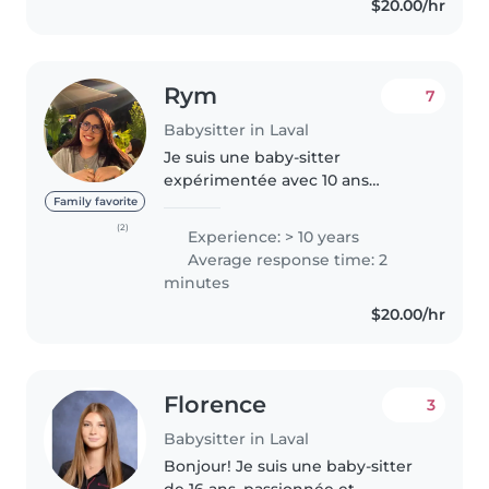
$20.00/hr
En plus je travaille comme
éducatrice..
Rym
7
Babysitter in Laval
Je suis une baby-sitter
expérimentée avec 10 ans
d'expérience. J'ai des
Family favorite
compétences variées comme le
(2)
Experience: > 10 years
dessin, la lecture, les travaux
Average response time: 2
manuels, la musique et les jeux.
minutes
Je suis également..
$20.00/hr
Florence
3
Babysitter in Laval
Bonjour! Je suis une baby-sitter
de 16 ans, passionnée et