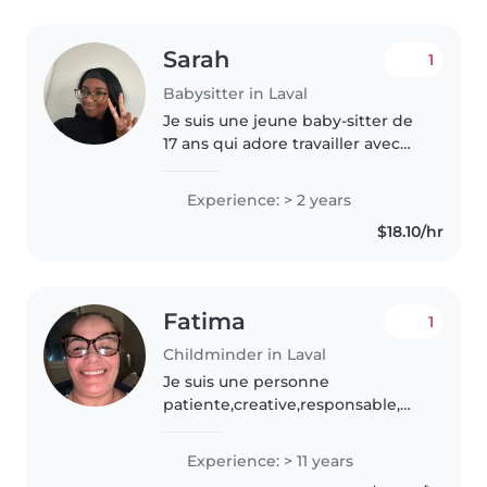
Sarah
1
Babysitter in Laval
Je suis une jeune baby-sitter de
17 ans qui adore travailler avec
les enfants. J'ai 2 ans
d'expérience auprès des tout-
Experience: > 2 years
petits, des enfants d'âge
$18.10/hr
préscolaire et des écoliers. Je
suis..
Fatima
1
Childminder in Laval
Je suis une personne
patiente,creative,responsable,
dynamique.j’aime beaucoup
travailler avec les enfants et j’ai
Experience: > 11 years
beaucoup d’expérience avec eux.