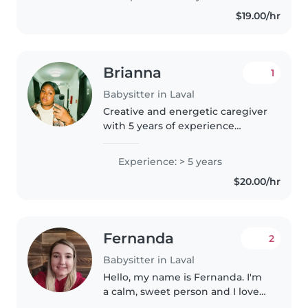
de santé primaires, je parle
$19.00/hr
couramment français et
espagnol. Certifiée..
Brianna
1
Babysitter in Laval
Creative and energetic caregiver
with 5 years of experience
supporting kids of all ages. I
enjoy activities like drawing,
Experience: > 5 years
reading, and music while
$20.00/hr
ensuring a safe, nurturing
environment...
Fernanda
2
Babysitter in Laval
Hello, my name is Fernanda. I'm
a calm, sweet person and I love
to work with kids. I find it