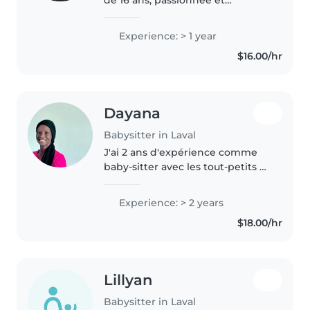
expérimentée dans la garde
d'enfants de tous âges, des tout-
Experience: > 1 year
petits aux adolescents. J’ai de
$16.00/hr
l’expérience en gardiennage
ainsi..
Dayana
Babysitter in Laval
J'ai 2 ans d'expérience comme
baby-sitter avec les tout-petits et
les enfants d'âge scolaire.
Créative et patiente, je propose
Experience: > 2 years
des activités ludiques et
$18.00/hr
éducatives comme le dessin..
Lillyan
Babysitter in Laval