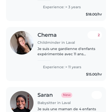
enjoyable and rewarding
Experience: > 3 years
spiritually. If you need any
$18.00/hr
assistance, do not hesitate to
contact..
Chema
2
Childminder in Laval
Je suis une gardienne d'enfants
expérimentée avec 11 ans
d'expérience auprès de tous les
groupes d'âges, des bébés aux
Experience: > 11 years
adolescents. Je suis calme,
$15.00/hr
patiente et responsable. J'ai une..
Saran
New
Babysitter in Laval
Je suis une maman de 4 enfants