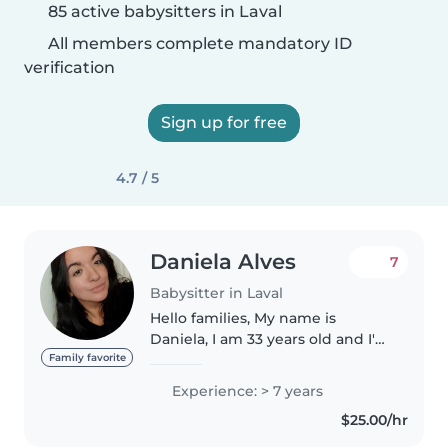
85 active babysitters in Laval
All members complete mandatory ID
verification
Sign up for free
4.7 / 5
Daniela Alves
7
Babysitter in Laval
Hello families, My name is
Daniela, I am 33 years old and I'm
portuguese. I am an Early
Family favorite
Childhood Assistant with over 5
Experience: > 7 years
years of experience as a nanny,
$25.00/hr
and previous experience
working..