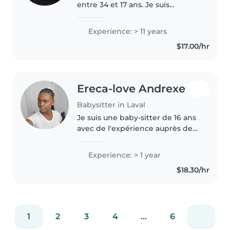
entre 34 et 17 ans. Je suis
maintenant à la retraite et il me
fera plaisir de garder vos enfants!
Experience: > 11 years
À très bientôt 🙂
$17.00/hr
Ereca-love Andrexe
Babysitter in Laval
Je suis une baby-sitter de 16 ans
avec de l'expérience auprès des
tout-petits et des enfants d'âge
préscolaire. Bien que je n'aie pas
Experience: > 1 year
encore de certification de
$18.30/hr
premiers soins, je..
1
2
3
4
...
6