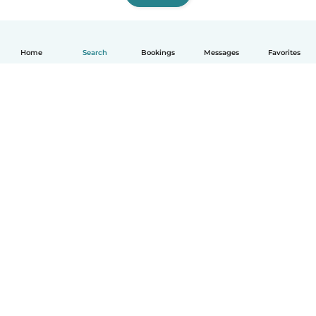
Home
Search
Bookings
Messages
Favorites
English
How it works
Help
Terms & Privacy
Pricing
Company details
Babysits for Work
Community standards