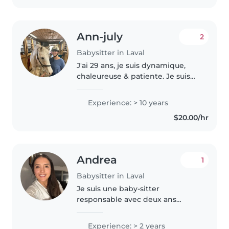
Ann-july
2
Babysitter in Laval
J'ai 29 ans, je suis dynamique,
chaleureuse & patiente. Je suis
passionnée de plantes, de jeux
de société & d'équitation. Je suis
Experience: > 10 years
une femme douce, fiable & très
$20.00/hr
flexible.
Andrea
1
Babysitter in Laval
Je suis une baby-sitter
responsable avec deux ans
d'expérience auprès d'enfants
de tous âges. Formée en soins
Experience: > 2 years